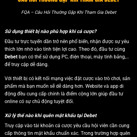
FQA – Câu Hỏi Thường Gặp Khi Tham Gia Debet
Sử dụng thiết bị nào phù hợp khi cá cược?
Đầu tư trực tuyến dần trở nên phổ biến, nhận được sự yêu
thích lớn nhờ vào tính tiện lợi cao. Theo đó, đầu tư cùng
Debet
bạn có thể sử dụng PC, điện thoại, máy tính bảng,…
để truy cập dễ dàng.
Với thiết bị có kết nối mạng việc đặt cược vào trò chơi, sản
phẩm mà bạn muốn sẽ dễ dàng hơn. Website và app di
động đều cung cấp chính là điểm cộng lớn giúp đầu tư
online có sự chủ động tuyệt đối.
Xử lý thế nào khi quên mật khẩu tại Debet
Truy cập vào tài khoản cá cược yêu cầu hội viên cần cung
cấp thông tin mật khẩu chuẩn xác. Trong trường hợp quên