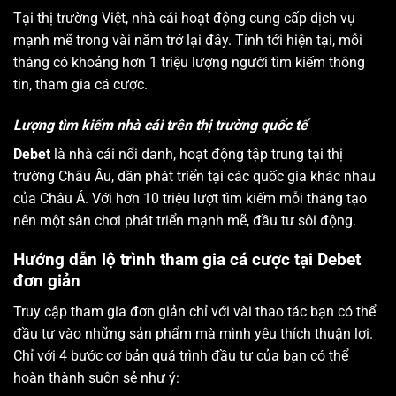
Tại thị trường Việt, nhà cái hoạt động cung cấp dịch vụ
mạnh mẽ trong vài năm trở lại đây. Tính tới hiện tại, mỗi
tháng có khoảng hơn 1 triệu lượng người tìm kiếm thông
tin, tham gia cá cược.
Lượng tìm kiếm nhà cái trên thị trường quốc tế
Debet
là nhà cái nổi danh, hoạt động tập trung tại thị
trường Châu Âu, dần phát triển tại các quốc gia khác nhau
của Châu Á. Với hơn 10 triệu lượt tìm kiếm mỗi tháng tạo
nên một sân chơi phát triển mạnh mẽ, đầu tư sôi động.
Hướng dẫn lộ trình tham gia cá cược tại Debet
đơn giản
Truy cập tham gia đơn giản chỉ với vài thao tác bạn có thể
đầu tư vào những sản phẩm mà mình yêu thích thuận lợi.
Chỉ với 4 bước cơ bản quá trình đầu tư của bạn có thể
hoàn thành suôn sẻ như ý: