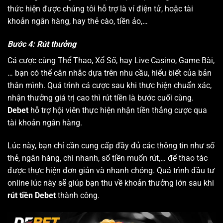
thức hiện được chúng tôi hỗ trợ là ví điện tử, hoặc tài
khoản ngân hàng, hay thẻ cào, tiền ảo,…
Bước 4: Rút thưởng
Cá cược cùng Thể Thao, Xổ Số, hay Live Casino, Game Bài,
… bạn có thể cân nhắc dựa trên nhu cầu, hiểu biết của bản
thân mình. Quá trình cá cược sau khi thực hiện chuẩn xác,
nhận thưởng giá trị cao thì rút tiền là bước cuối cùng.
Debet
hỗ trợ hội viên thực hiện nhận tiền thắng cược qua
tài khoản ngân hàng.
Lúc này, bạn chỉ cần cung cấp đầy đủ các thông tin như số
thẻ, ngân hàng, chi nhanh, số tiền muốn rút,… để thao tác
được thực hiện đơn giản và nhanh chóng. Quá trình đầu tư
online lúc này sẽ giúp bạn thu về khoản thưởng lớn sau khi
rút tiền Debet
thành công.