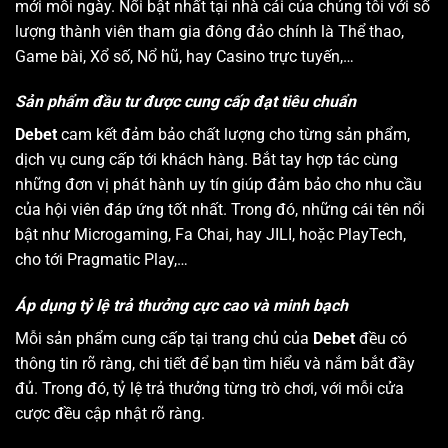
mới mỗi ngày. Nổi bật nhất tại nhà cái của chúng tôi với số
lượng thành viên tham gia đông đảo chính là Thể thao,
Game bài, Xổ số, Nổ hũ, hay Casino trực tuyến,…
Sản phẩm đầu tư được cung cấp đạt tiêu chuẩn
Debet
cam kết đảm bảo chất lượng cho từng sản phẩm,
dịch vụ cung cấp tới khách hàng. Bắt tay hợp tác cùng
những đơn vị phát hành uy tín giúp đảm bảo cho nhu cầu
của hội viên đáp ứng tốt nhất. Trong đó, những cái tên nổi
bật như Microgaming, Fa Chai, hay JILI, hoặc PlayTech,
cho tới Pragmatic Play,…
Áp dụng tỷ lệ trả thưởng cực cao và minh bạch
Mỗi sản phẩm cung cấp tại trang chủ của
Debet
đều có
thông tin rõ ràng, chi tiết để bạn tìm hiểu và nắm bắt đầy
đủ. Trong đó, tỷ lệ trả thưởng từng trò chơi, với mỗi cửa
cược đều cập nhật rõ ràng.