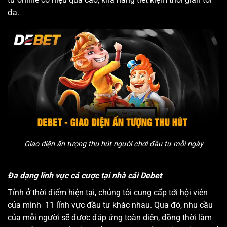
đa.
Giao diện ấn tượng thu hút người chơi đầu tư mỗi ngày
Đa dạng lĩnh vực cá cược tại nhà cái Debet
Tính ở thời điểm hiện tại, chúng tôi cung cấp tới hội viên
của mình 11 lĩnh vực đầu tư khác nhau. Qua đó, nhu cầu
của mỗi người sẽ được đáp ứng toàn diện, đồng thời làm