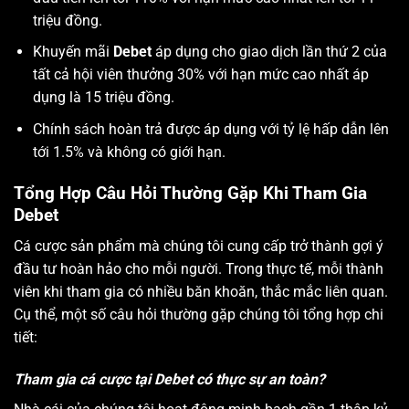
triệu đồng.
Khuyến mãi
Debet
áp dụng cho giao dịch lần thứ 2 của
tất cả hội viên thưởng 30% với hạn mức cao nhất áp
dụng là 15 triệu đồng.
Chính sách hoàn trả được áp dụng với tỷ lệ hấp dẫn lên
tới 1.5% và không có giới hạn.
Tổng Hợp Câu Hỏi Thường Gặp Khi Tham Gia
Debet
Cá cược sản phẩm mà chúng tôi cung cấp trở thành gợi ý
đầu tư hoàn hảo cho mỗi người. Trong thực tế, mỗi thành
viên khi tham gia có nhiều băn khoăn, thắc mắc liên quan.
Cụ thể, một số câu hỏi thường gặp chúng tôi tổng hợp chi
tiết:
Tham gia cá cược tại Debet có thực sự an toàn?