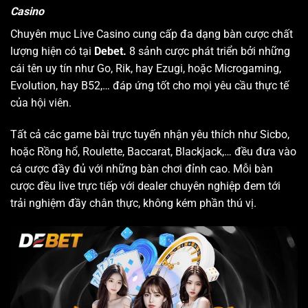
Casino
Chuyên mục Live Casino cung cấp đa dạng bàn cược chất
lượng hiện có tại
Debet.
8 sảnh cược phát triển bởi những
cái tên uy tín như Go, Rik, hay Ezugi, hoặc Microgaming,
Evolution, hay B52,… đáp ứng tốt cho mọi yêu cầu thực tế
của hội viên.
Tất cả các game bài trực tuyến nhận yêu thích như Sicbo,
hoặc Rồng hổ, Roulette, Baccarat, Blackjack,… đều đưa vào
cá cược đầy đủ với những bàn chơi đỉnh cao. Mỗi bàn
cược đều live trực tiếp với dealer chuyên nghiệp đem tới
trải nghiệm đầy chân thực, không kém phần thú vị.